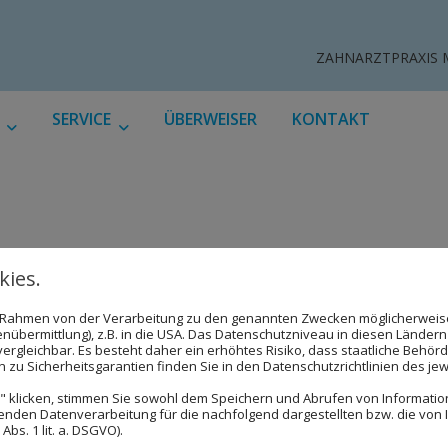
ZAHNARZTPRAXIS 
SERVICE
ÜBERWEISER
KONTAKT
ies.
im Rahmen von der Verarbeitung zu den genannten Zwecken möglicherwei
nübermittlung), z.B. in die USA. Das Datenschutzniveau in diesen Ländern 
rgleichbar. Es besteht daher ein erhöhtes Risiko, dass staatliche Behör
zu Sicherheitsgarantien finden Sie in den Datenschutzrichtlinien des jew
 klicken, stimmen Sie sowohl dem Speichern und Abrufen von Information
enden Datenverarbeitung für die nachfolgend dargestellten bzw. die von
bs. 1 lit. a. DSGVO).