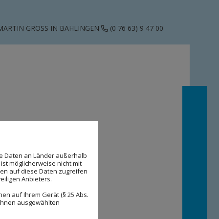
MARTIN GROSS IN BAHLINGEN
(0 76 63) 9 47 00
se Daten an Länder außerhalb
ist möglicherweise nicht mit
den auf diese Daten zugreifen
eiligen Anbieters.
en auf Ihrem Gerät (§ 25 Abs.
 Ihnen ausgewählten