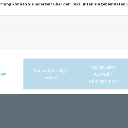
immung können Sie jederzeit über den links unten eingeblendeten 
 – 9 47 00 • info@zahnarzt-martin-gross.de
Individuelle
Nur notwendige
Auswahl
sum
Cookies
übernehmen