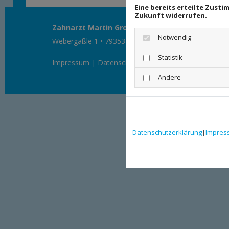
Eine bereits erteilte Zust
Zukunft widerrufen.
Zahnarzt Martin Groß
Notwendig
Webergäßle 1 • 79353 Bahlingen • Tel. 0049. (0) 7663
Statistik
Impressum
|
Datenschutz
Andere
Datenschutzerklärung
|
Impres