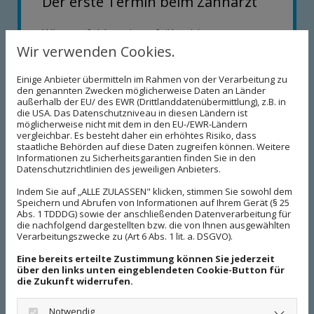
Der erste Termin beim Zahnarzt
Wir empfehlen einen frühzeitigen ersten
Wir verwenden Cookies.
Kontrolltermin, am besten, nachdem die
ersten Milchzähne durchgebrochen sind.
Einige Anbieter übermitteln im Rahmen von der Verarbeitung zu
Bei diesem ersten Termin nimmt sich unser
den genannten Zwecken möglicherweise Daten an Länder
außerhalb der EU/ des EWR (Drittlanddatenübermittlung), z.B. in
Team viel Zeit, um Ihrem Kind alle
die USA. Das Datenschutzniveau in diesen Ländern ist
Instrumente zu zeigen und es langsam an
möglicherweise nicht mit dem in den EU-/EWR-Ländern
vergleichbar. Es besteht daher ein erhöhtes Risiko, dass
die Untersuchung heranzuführen. Der
staatliche Behörden auf diese Daten zugreifen können. Weitere
erste Termin soll zunächst dazu dienen, die
Informationen zu Sicherheitsgarantien finden Sie in den
Datenschutzrichtlinien des jeweiligen Anbieters.
Zahngesundheit und -entwicklung zu
beurteilen.
Indem Sie auf „ALLE ZULASSEN" klicken, stimmen Sie sowohl dem
Speichern und Abrufen von Informationen auf Ihrem Gerät (§ 25
Abs. 1 TDDDG) sowie der anschließenden Datenverarbeitung für
Die erste Behandlung
die nachfolgend dargestellten bzw. die von Ihnen ausgewählten
Verarbeitungszwecke zu (Art 6 Abs. 1 lit. a. DSGVO).
Bei Zahnschmerzen oder kariösen Zähnen
Eine bereits erteilte Zustimmung können Sie jederzeit
über den links unten eingeblendeten Cookie-Button für
sollten Sie Ihr Kind sofort behandeln
die Zukunft widerrufen.
lassen. Es kann so schon früh erfahren,
dass ein Zahnarztbesuch ein wichtiger
Notwendig