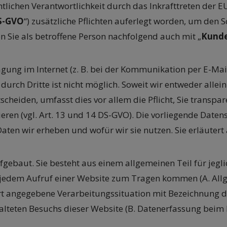
tlichen Verantwortlichkeit durch das Inkrafttreten der
S-GVO
“) zusätzliche Pflichten auferlegt worden, um den
n Sie als betroffene Person nachfolgend auch mit „
Kund
gung im Internet (z. B. bei der Kommunikation per E-Mail
 durch Dritte ist nicht möglich. Soweit wir entweder all
cheiden, umfasst dies vor allem die Pflicht, Sie transpa
eren (vgl. Art. 13 und 14 DS-GVO). Die vorliegende Date
 Daten wir erheben und wofür wir sie nutzen. Sie erläute
gebaut. Sie besteht aus einem allgemeinen Teil für jeg
i jedem Aufruf einer Website zum Tragen kommen (A. Al
 dort angegebene Verarbeitungssituation mit Bezeichnung 
alteten Besuchs dieser Website (B. Datenerfassung beim 