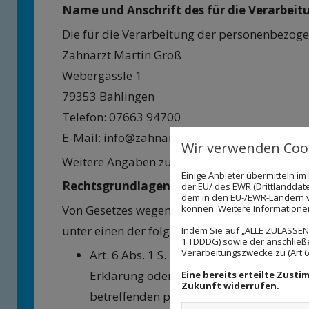
Name und Anschrift des für die Verarbeit
Die für die Verarbeitung der personenbezogen
Zahnarzt Martin Groß
Webergässle 1
79353 Bahlingen
Telefon: 07663 94700
E-Mail: info@zahnarzt-martin-gross.de
Wir verwenden Cook
Weitere Angaben zu unserem Unternehmen 
Einige Anbieter übermitteln 
Rechtsgrundlagen der Datenverarbeitung
der EU/ des EWR (Drittlanddate
dem in den EU-/EWR-Ländern ve
können. Weitere Informationen 
Von Gesetzes wegen ist im Grundsatz jede V
unter einen der folgenden Rechtfertigungstatb
Indem Sie auf „ALLE ZULASSEN"
1 TDDDG) sowie der anschließ
Verarbeitungszwecke zu (Art 6 A
Art. 6 Abs. 1 S. 1 lit. a DS-GVO („
Einwilli
Erklärung oder eine sonstige eindeutige
Eine bereits erteilte Zust
Zukunft widerrufen.
betreffenden personenbezogenen Daten 