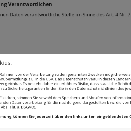
ung Verantwortlichen
en Daten verantwortliche Stelle im Sinne des Art. 4 Nr. 7
ies.
können dem Impressum auf unserer Website entnommen
im Rahmen von der Verarbeitung zu den genannten Zwecken möglicherwei
nübermittlung), z.B. in die USA. Das Datenschutzniveau in diesen Ländern 
rgleichbar. Es besteht daher ein erhöhtes Risiko, dass staatliche Behör
zu Sicherheitsgarantien finden Sie in den Datenschutzrichtlinien des jew
erarbeitung personenbezogener Daten verboten und nur 
estände fällt:
 klicken, stimmen Sie sowohl dem Speichern und Abrufen von Information
enden Datenverarbeitung für die nachfolgend dargestellten bzw. die von
bs. 1 lit. a. DSGVO).
gung
“): Wenn der Betroffene freiwillig, in informierter W
 bestätigende Handlung zu verstehen gegeben hat, dass e
immung können Sie jederzeit über den links unten eingeblendeten 
für einen oder mehrere bestimmte Zwecke einverstanden 