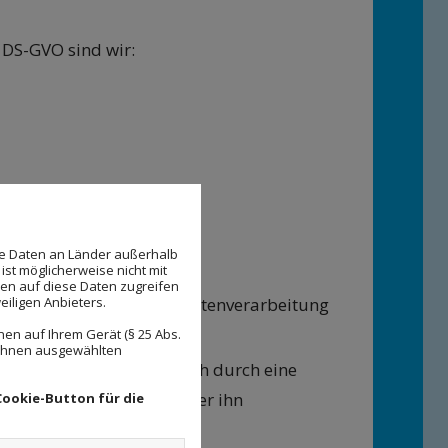
 DS-GVO sind wir:
 werden.
se Daten an Länder außerhalb
ist möglicherweise nicht mit
den auf diese Daten zugreifen
eiligen Anbieters.
dann erlaubt, wenn die Datenverarbeitung
en auf Ihrem Gerät (§ 25 Abs.
 Ihnen ausgewählten
eise und unmissverständlich durch eine
r mit der Verarbeitung der ihn
Cookie-Button für die
ist;